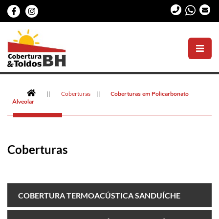
Cobertura
de
Toldos
||
Coberturas
||
Coberturas em Policarbonato
BH
Alveolar
Coberturas
COBERTURA TERMOACÚSTICA SANDUÍCHE